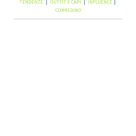
TENDENZE
|
OUTFIT E CAPI
|
INFLUENCE
|
CORREDINO
Giugno è arrivato e con lui le
fantastiche promozioni di Spio
Kids! Questo mese, vogliamo
regalarvi ancora più motivi per
fare shopping per i vostri piccoli
con offerte che non potete
perdere. Continuate a leggere
per scoprire tutte le novità!. 3x2
su tutti i prodotti...