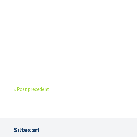
delle Giornate Mondiali
dell'Allattamento, nei
negozi Spio Kids hai un
imperdibile 10% di sconto su
tutti i prodotti per
l’allattamento! Dai cuscini per
allattare in comodità, alle
coppette assorbilatte...
« Post precedenti
Siltex srl