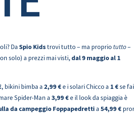
coli? Da
Spio Kids
trovi tutto – ma proprio
tutto
–
non solo) a prezzi mai visti,
dal 9 maggio al 1
€
, bikini bimba a
2,99 €
e i solari Chicco a
1 €
se fai
 mare Spider-Man a
3,99 €
e il look da spiaggia è
ulla da campeggio Foppapedretti
a
54,99 €
pro