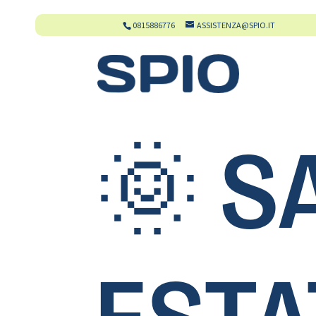
0815886776
ASSISTENZA@SPIO.IT
🌞 S
ESTA