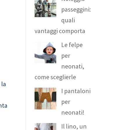
passeggini:
quali
vantaggi comporta
Le felpe
per
neonati,
come sceglierle
 la
I pantaloni
per
nta
neonati!
Il lino, un