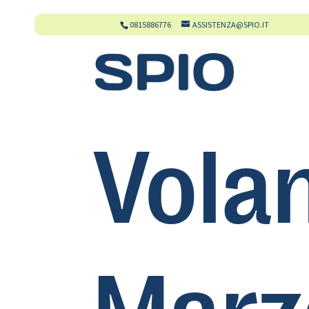
0815886776
ASSISTENZA@SPIO.IT
Vola
Marz