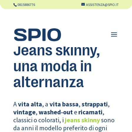
0815886776
ASSISTENZA@SPIO.IT
Jeans skinny,
una moda in
alternanza
A
vita alta
, a
vita bassa
,
strappati
,
vintage
,
washed-out
e
ricamati
,
classici o colorati, i
jeans
skinny
sono
da anni il modello preferito di ogni